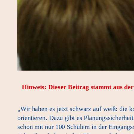
Hinweis: Dieser Beitrag stammt aus de
„Wir haben es jetzt schwarz auf weiß: die
orientieren. Dazu gibt es Planungssicherhei
schon mit nur 100 Schülern in der Eingangss