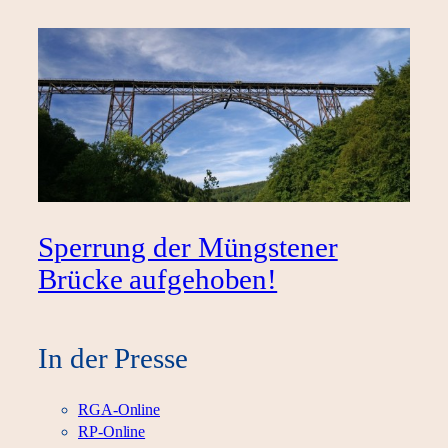
Sperrung der Müngstener
Brücke aufgehoben!
In der Presse
RGA-Online
RP-Online