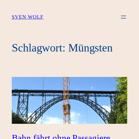
Zum
Inhalt
SVEN WOLF
springen
Schlagwort:
Müngsten
Bahn fährt ohne Passagiere