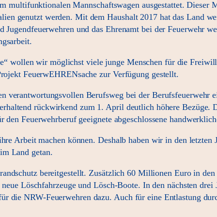
inem multifunktionalen Mannschaftswagen ausgestattet. Dieser 
en genutzt werden. Mit dem Haushalt 2017 hat das Land weit
und Jugendfeuerwehren und das Ehrenamt bei der Feuerwehr we
gsarbeit.
ollen wir möglichst viele junge Menschen für die Freiwilli
s Projekt FeuerwEHRENsache zur Verfügung gestellt.
n verantwortungsvollen Berufsweg bei der Berufsfeuerwehr ei
haltend rückwirkend zum 1. April deutlich höhere Bezüge. De
 für den Feuerwehrberuf geeignete abgeschlossene handwerklic
ihre Arbeit machen können. Deshalb haben wir in den letzten J
 im Land getan.
ndschutz bereitgestellt. Zusätzlich 60 Millionen Euro in den 
len, neue Löschfahrzeuge und Lösch-Boote. In den nächsten dr
für die NRW-Feuerwehren dazu. Auch für eine Entlastung durc