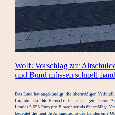
Wolf: Vorschlag zur Altschuld
und Bund müssen schnell han
Das Land hat angekündigt, die übermäßigen Verbindl
Liquiditätskredite Remscheids – sozusagen als eine A
Landes 5.055 Euro pro Einwohner als übermäßige Verb
bedeutet die heutige Ankündigung des Landes eine Ü