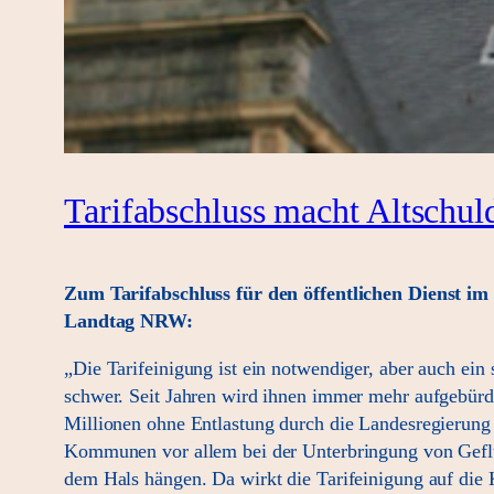
Tarifabschluss macht Altschu
Zum Tarifabschluss für den öffentlichen Dienst i
Landtag NRW:
„Die Tarifeinigung ist ein notwendiger, aber auch ei
schwer. Seit Jahren wird ihnen immer mehr aufgebürde
Millionen ohne Entlastung durch die Landesregierung 
Kommunen vor allem bei der Unterbringung von Geflüc
dem Hals hängen. Da wirkt die Tarifeinigung auf di